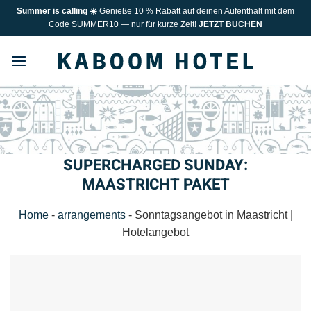
Zum
Summer is calling ☀️
Genieße 10 % Rabatt auf deinen Aufenthalt mit dem
Inhalt
Code SUMMER10 — nur für kurze Zeit!
JETZT BUCHEN
springen
SUPERCHARGED SUNDAY:
MAASTRICHT PAKET
Home
-
arrangements
-
Sonntagsangebot in Maastricht |
Hotelangebot