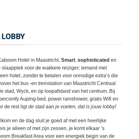
R LOBBY
 Kaboom Hotel in Maastricht.
Smart
,
sophisticated
en
dé slaapplek voor de wakkere reiziger; iemand met
een hotel, zonder te betalen voor onnodige extra’s die
enover het bus -en treinstation van Maastricht Centraal
 de stad, Wyck, en op loopafstand van het centrum. Bij
percomfy Auping-bed, power rainshower, gratis Wifi en
r de rest ligt
de stad aan je voeten, dat is jouw lobby!
kom en de dag sluit je goed af met een heerlijke
s je alleen of met zijn zessen, je komt elkaar ’s
oom Breakfast Area voor een energiek begin van de