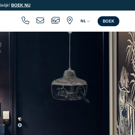
delijk!
BOEK NU
NL
BOEK