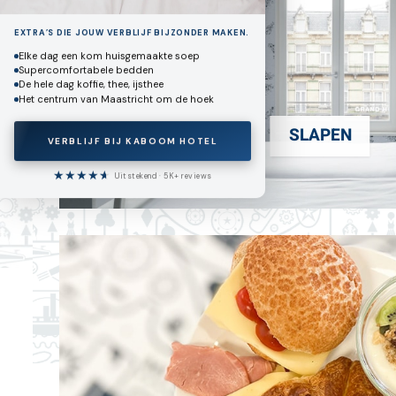
EXTRA’S DIE JOUW VERBLIJF BIJZONDER MAKEN.
Bij Kaboom Hotel krijg
Elke dag een kom huisgemaakte soep
Supercomfortabele bedden
je altijd net
dat beetje
De hele dag koffie, thee, ijsthee
Het centrum van Maastricht om de hoek
meer.
SLAPEN
VERBLIJF BIJ KABOOM HOTEL
★
★
★
★
★
★
Uitstekend · 5K+ reviews