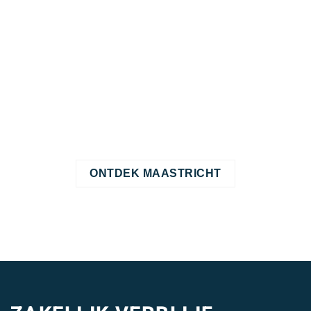
je in no-time in het levendige centrum, met zijn hippe
boetieks, gezellige cafés en historische charme.
Of je nu hier bent voor werk, cultuur of gewoon een goed
bord eten – van sterrenrestaurants tot streetfood –
Maastricht heeft het allemaal. Maak van jouw zakelijke
trip een avontuur en ontdek wat deze stad zo bijzonder
maakt!
ONTDEK MAASTRICHT