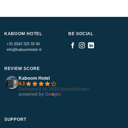
KABOOM HOTEL
BE SOCIAL
+31 (0)43 325 33 40
info@kaboomhotel.nl
REVIEW SCORE
Kaboom Hotel
4.3
Gebaseerd op 1633 beoordelingen
powered by
G
o
o
g
l
e
SUPPORT