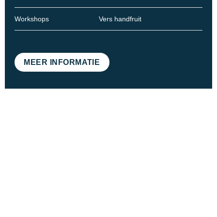
Vers handfruit
Workshops
MEER INFORMATIE
ONTDEK MAASTRICHT
Maastricht is een stad vol verrassingen, waar zaken en
plezier naadloos samenkomen. Vanuit Kaboom Hotel sta