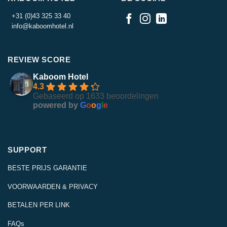
+31 (0)43 325 33 40
info@kaboomhotel.nl
REVIEW SCORE
Kaboom Hotel
4.3
Gebaseerd op 1633 beoordelingen
powered by
G
o
o
g
l
e
SUPPORT
BESTE PRIJS GARANTIE
VOORWAARDEN & PRIVACY
BETALEN PER LINK
FAQs