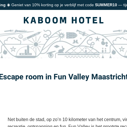
ing ☀️
Geniet van 10% korting op je verblijf met code
SUMMER10
— tij
Escape room in Fun Valley Maastrich
Net buiten de stad, op zo’n 10 kilometer van het centrum, v
recreatie, ontspanning en fun. Fun Valley is het grootste r