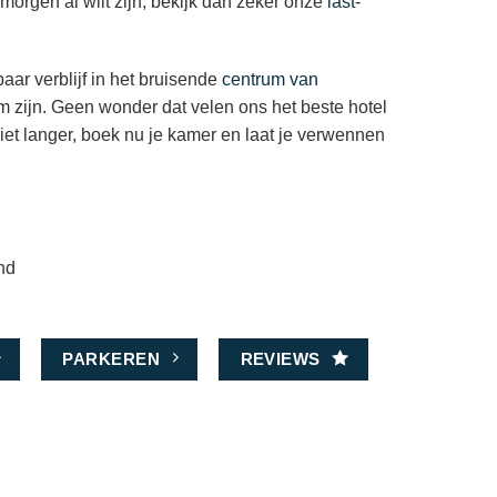
 morgen al wilt zijn, bekijk dan zeker onze
last-
aar verblijf in het bruisende
centrum van
m zijn. Geen wonder dat velen ons het beste hotel
et langer, boek nu je kamer en laat je verwennen
nd
PARKEREN
REVIEWS