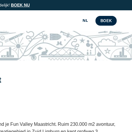
delijk!
BOEK NU
NL
BOEK
t
ind je Fun Valley Maastricht. Ruim 230.000 m2 avontuur,
ecreatiegebied in Zuid Limburg en kent grofweg 3