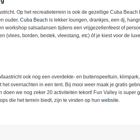
rg
tricht. Op het recreatieterrein is ook de gezellige Cuba Beach 
 en ouder.
Cuba Beach
is lekker loungen, drankjes, een dj, hang
en workshop salsadansen tijdens een vrijgezellenfeest of pers
(vlees, borden, bestek, vleestang, etc) óf je kiest voor de lux
aastricht ook nog een overdekte- en buitenspeeltuin, klimpark
 het overnachten in een tent. Bij mooi weer maak je gratis gebru
doen we nog zeker 20 activiteiten tekort! Fun Valley is super ge
ps die het terrein biedt, zijn te vinden op hun
website
.