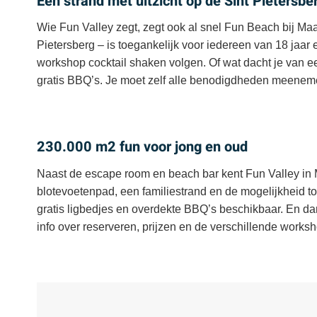
Een strand met uitzicht op de Sint Pietersbe
Wie Fun Valley zegt, zegt ook al snel Fun Beach bij Maas
Pietersberg – is toegankelijk voor iedereen van 18 jaar
workshop cocktail shaken volgen. Of wat dacht je van e
gratis BBQ’s. Je moet zelf alle benodigdheden meenemen 
230.000 m2 fun voor jong en oud
Naast de escape room en beach bar kent Fun Valley in M
blotevoetenpad, een familiestrand en de mogelijkheid tot
gratis ligbedjes en overdekte BBQ’s beschikbaar. En dan 
info over reserveren, prijzen en de verschillende worksho