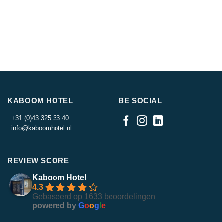
KABOOM HOTEL
BE SOCIAL
+31 (0)43 325 33 40
info@kaboomhotel.nl
REVIEW SCORE
Kaboom Hotel
4.3
Gebaseerd op 1633 beoordelingen
powered by
G
o
o
g
l
e